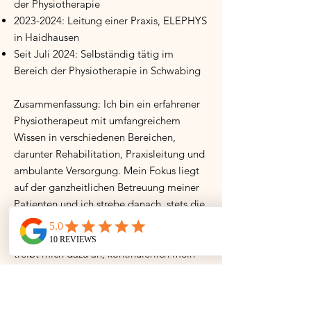
der Physiotherapie
2023-2024
: Leitung einer Praxis, ELEPHYS
in Haidhausen
Seit Juli 2024: Selbständig tätig im
Bereich der Physiotherapie in Schwabing
Zusammenfassung: Ich bin ein erfahrener
Physiotherapeut mit umfangreichem
Wissen in verschiedenen Bereichen,
darunter Rehabilitation, Praxisleitung und
ambulante Versorgung. Mein Fokus liegt
auf der ganzheitlichen Betreuung meiner
Patienten und ich strebe danach, stets die
bestmögliche Behandlung anzubieten.
Meine Leidenschaft für die Physiotherapie
treibt mich dazu an, kontinuierlich mein
Wissen zu erweitern und mich beruflich
weiterzuentwickeln