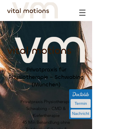
Privatpraxis für
Physiotherapie – Schwabing
(München)
​Privatpraxis Physiotherapie
Termin
Schwabing – CMD &
Nachricht
Kiefertherapie
45 Min Behandlung ohne